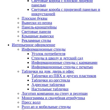
Световые короба с плоской лицевой
панелью
Световые короба с прорезной панелью и
инкрустацией
Плоские буквы
Вывески из неона
Панель-кронштейны
Световые панели
Крышные вывески
Рекламные стелы
Интерьерное оформление
Информационные стенды
Уголок потребителя
Стенды в школу и детский сад
Информационные стенды с карманами
Информационные стенды с печатью
Таблички на дом, дверь и офис
Таблички из ПВХ и других пластиков
Таблички из оргстекла
Адресные таблички
Настольные таблички
Логотип компании на стену и ресепшн
Монограммы и свадебная атрибутика
Пресс волл
Ролл ап и мобильные стенды