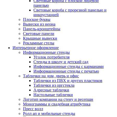
Световые короба с плоской лицевой
панелью
Световые короба с прорезной панелью и
инкрустацией
Плоские буквы
Вывески из неона
Панель-кронштейны
Световые панели
Крышные вывески
Рекламные стелы
Интерьерное оформление
Информационные стенды
Уголок потребителя
Стенды в школу и детский сад
Информационные стенды с карманами
Информационные стенды с печатью
Таблички на дом, дверь и офис
Таблички из ПВХ и других пластиков
Таблички из оргстекла
Адресные таблички
Настольные таблички
Логотип компании на стену и ресепшн
Монограммы и свадебная атрибутика
Пресс волл
Ролл ап и мобильные стенды