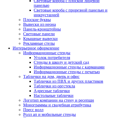
Световые короба с плоской лицевой
панелью
Световые короба с прорезной панелью и
инкрустацией
Плоские буквы
Вывески из неона
Панель-кронштейны
Световые панели
Крышные вывески
Рекламные стелы
Интерьерное оформление
Информационные стенды
Уголок потребителя
Стенды в школу и детский сад
Информационные стенды с карманами
Информационные стенды с печатью
Таблички на дом, дверь и офис
Таблички из ПВХ и других пластиков
Таблички из оргстекла
Адресные таблички
Настольные таблички
Логотип компании на стену и ресепшн
Монограммы и свадебная атрибутика
Пресс волл
Ролл ап и мобильные стенды