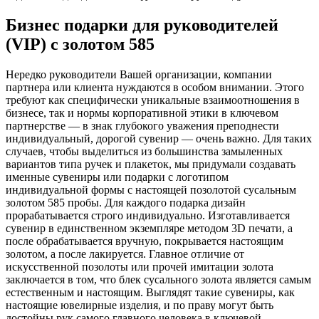
Бизнес подарки для руководителей
(VIP) с золотом 585
Нередко руководители Вашей организации, компании
партнера или клиента нуждаются в особом внимании. Этого
требуют как специфически уникальные взаимоотношения в
бизнесе, так и нормы корпоративной этики в ключевом
партнерстве — в знак глубокого уважения преподнести
индивидуальный, дорогой сувенир — очень важно. Для таких
случаев, чтобы выделиться из большинства замыленных
вариантов типа ручек и плакеток, мы придумали создавать
именные сувениры или подарки с логотипом
индивидуальной формы с настоящей позолотой сусальным
золотом 585 пробы. Для каждого подарка дизайн
прорабатывается строго индивидуально. Изготавливается
сувенир в единственном экземпляре методом 3D печати, а
после обрабатывается вручную, покрывается настоящим
золотом, а после лакируется. Главное отличие от
искусственной позолоты или прочей имитации золота
заключается в том, что блек сусального золота является самым
естественным и настоящим. Выглядят такие сувениры, как
настоящие ювелирные изделия, и по праву могут быть
достойны рук самого главного человека в ключевой