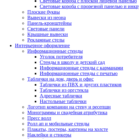
Световые короба с плоской лицевой панелью
Световые короба с прорезной панелью и инк
Плоские буквы
Вывески из неона
Панель-кронштейны
Световые панели
Крышные вывески
Рекламные стелы
Интерьерное оформление
Информационные стенды
Уголок потребителя
Стенды в школу и детский сад
Информационные стенды с карманами
Информационные стенды с печатью
Таблички на дом, дверь и офис
Таблички из ПВХ и других пластиков
Таблички из оргстекла
Адресные таблички
Настольные таблички
Логотип компании на стену и ресепшн
Монограммы и свадебная атрибутика
Пресс волл
Ролл ап и мобильные стенды
Плакаты, постеры, картины на холсте
Наклейки и стикеры