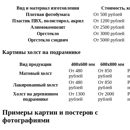
Вид и материал изготовления
Стоимость, 
Плотная фотобумага
От 500 рублей
Пластик ПВХ, полистирол, акрил
От 1200 рублей
Алюмокомпозит
От 2500 рублей
Оргстекло
От 3000 рублей
Оргстекло сэндвич
От 5000 рублей
Картины холст на подрамнике
Вид продукции
400х600 мм
600х800 мм
От 480
От 850
Р
Матовый холст
рублей
рублей
и
От 480
От 850
Р
Лакированный холст
рублей
рублей
и
Холст на деревянном
От 1300
От 2000
Р
подрамнике
рублей
рублей
и
Примеры картин и постеров с
фотографиями