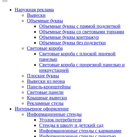
Наружная реклама
Вывески
Объемные буквы
Объемные буквы с прямой подсветкой
Объемные буквы со световыми торцами
Объемные буквы контражур
Объемные буквы без подсветки
Световые короба
Световые короба с плоской лицевой
панелью
Световые короба с прорезной панелью и
инкрустацией
Плоские буквы
Вывески из неона
Панель-кронштейны
Световые панели
Крышные вывески
Рекламные стелы
Интерьерное оформление
Информационные стенды
Уголок потребителя
Стенды в школу и детский сад
Информационные стенды с карманами
Информационные стенды с печатью