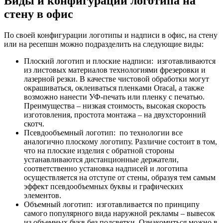
Виды и конфигурации логотипа на
стену в офис
По своей конфигурации логотипы и надписи в офис, на стену
или на ресепшн можно подразделить на следующие виды:
Плоский логотип и плоские надписи: изготавливаются
из листовых материалов технологиями фрезеровки и
лазерной резки. В качестве чистовой обработки могут
окрашиваться, оклеиваться пленками Oracal, а также
возможно нанести УФ-печать или пленку с печатью.
Преимущества – низкая стоимость, высокая скорость
изготовления, простота монтажа – на двухсторонний
скотч.
Псевдообъемный логотип: по технологии все
аналогично плоскому логотипу. Различие состоит в том,
что на плоские изделия с обратной стороны
устанавливаются дистанционные держатели,
соответственно установка надписей и логотипа
осуществляется на отступе от стены, образуя тем самым
эффект псевдообъемных буквы и графических
элементов.
Объемный логотип: изготавливается по принципу
самого популярного вида наружной рекламы – вывесок
из объемных букв без подсветки. Ознакомиться можно в