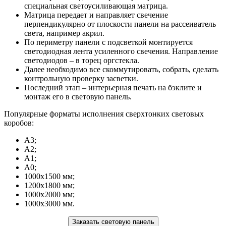
специальная светоусиливающая матрица.
Матрица передает и направляет свечение
перпендикулярно от плоскости панели на рассеиватель
света, например акрил.
По периметру панели с подсветкой монтируется
светодиодная лента усиленного свечения. Направление
светодиодов – в торец оргстекла.
Далее необходимо все скоммутировать, собрать, сделать
контрольную проверку засветки.
Последний этап – интерьерная печать на бэклите и
монтаж его в световую панель.
Популярные форматы исполнения сверхтонких световых
коробов:
А3;
А2;
А1;
А0;
1000х1500 мм;
1200х1800 мм;
1000х2000 мм;
1000х3000 мм.
Заказать световую панель