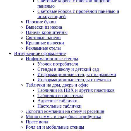
Световые короба с плоской лицевой
панелью
Световые короба с прорезной панелью и
инкрустацией
Плоские буквы
Вывески из неона
Панель-кронштейны
Световые панели
Крышные вывески
Рекламные стелы
Интерьерное оформление
Информационные стенды
Уголок потребителя
Стенды в школу и детский сад
Информационные стенды с карманами
Информационные стенды с печатью
Таблички на дом, дверь и офис
Таблички из ПВХ и других пластиков
Таблички из оргстекла
Адресные таблички
Настольные таблички
Логотип компании на стену и ресепшн
Монограммы и свадебная атрибутика
Пресс волл
Ролл ап и мобильные стенды